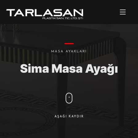
MASA AYAKLARI
Sima Masa Ayağı
AŞAĞI KAYDIR